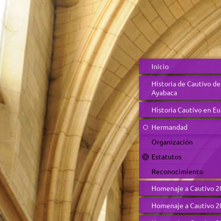
Inicio
Historia de Cautivo de
Ayabaca
Historia Cautivo en E
Hermandad
Organización
Estatutos
Reconocimiento
Homenaje a Cautivo 2
Homenaje a Cautivo 2