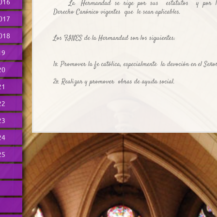
016
La Hermandad se rige por sus estatutos y por las d
Derecho Canónico vigentes que le sean aplicables.
017
018
Los FINES de la Hermandad son los siguientes:
19
1º. Promover la fe católica, especialmente la devoción en el Señ
20
2º. Realizar y promover obras de ayuda social.
21
22
23
24
25