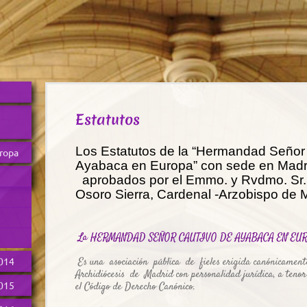
Estatutos
Los Estatutos de la “Hermandad Señor
uropa
Ayabaca en Europa” con sede en Madri
aprobados por el Emmo. y Rvdmo. Sr. 
Osoro Sierra, Cardenal -Arzobispo de 
La HERMANDAD SEÑOR CAUTIVO DE AYABACA EN EU
014
Es una asociación pública de fieles erigida canónicamen
Archidiócesis de Madrid con personalidad jurídica, a tenor 
015
el Código de Derecho Canónico.