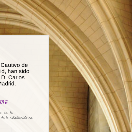
 Cautivo de
d, han sido
D. Carlos
Madrid.
ROPA
te en la
de lo establecido en